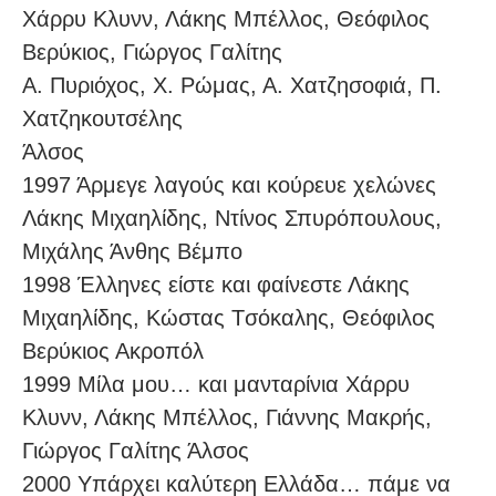
Χάρρυ Κλυνν, Λάκης Mπέλλος, Θεόφιλος
Bερύκιος, Γιώργος Γαλίτης
Α. Πυριόχος, Χ. Ρώμας, Α. Χατζησοφιά, Π.
Χατζηκουτσέλης
Άλσος
1997 Άρμεγε λαγούς και κούρευε χελώνες
Λάκης Mιχαηλίδης, Nτίνος Σπυρόπουλους,
Mιχάλης Άνθης Βέμπο
1998 Έλληνες είστε και φαίνεστε Λάκης
Mιχαηλίδης, Kώστας Tσόκαλης, Θεόφιλος
Bερύκιος Ακροπόλ
1999 Μίλα μου… και μανταρίνια Χάρρυ
Κλυνν, Λάκης Μπέλλος, Γιάννης Μακρής,
Γιώργος Γαλίτης Άλσος
2000 Υπάρχει καλύτερη Ελλάδα… πάμε να