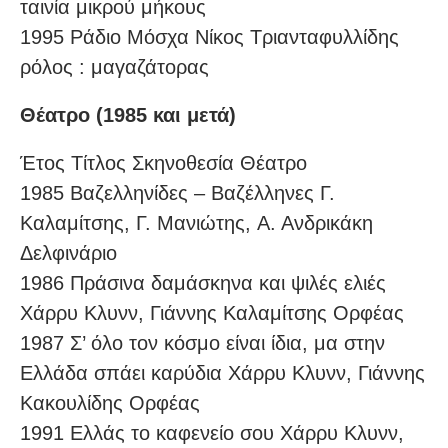
ταινία μικρού μήκους
1995 Ράδιο Μόσχα Νίκος Τριανταφυλλίδης
ρόλος : μαγαζάτορας
Θέατρο (1985 και μετά)
Έτος Τίτλος Σκηνοθεσία Θέατρο
1985 Βαζελληνίδες – Βαζέλληνες Γ.
Kαλαμίτσης, Γ. Mανιώτης, A. Aνδρικάκη
Δελφινάριο
1986 Πράσινα δαμάσκηνα και ψιλές ελιές
Xάρρυ Kλυνν, Γιάννης Kαλαμίτσης Ορφέας
1987 Σ’ όλο τον κόσμο είναι ίδια, μα στην
Ελλάδα σπάει καρύδια Xάρρυ Kλυνν, Γιάννης
Kακουλίδης Ορφέας
1991 Eλλάς το καφενείο σου Xάρρυ Kλυνν,