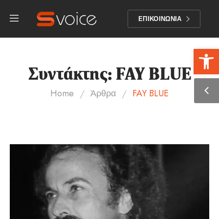
ΕΠΙΚΟΙΝΩΝΙΑ
Αν
Συντάκτης:
FAY BLUE
/
/
Home
Άρθρα
FAY BLUE