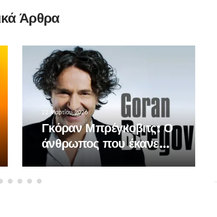
ικά Άρθρα
22 Μαρτίου 2026
Γκόραν Μπρέγκοβιτς: Ο
άνθρωπος που έκανε
τον βαλκανικό ήχο
παγκόσμια γλώσσα