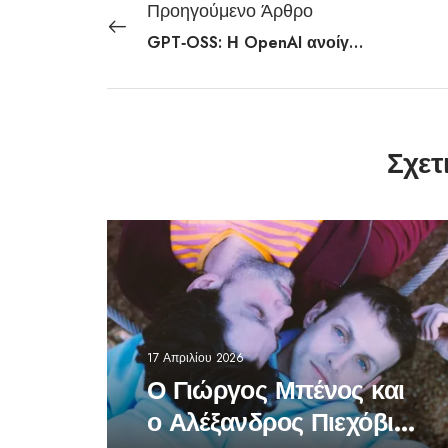
Προηγούμενο Άρθρο
GPT‑OSS: Η OpenAI ανοίγει ξανά την Τεχνητή Νοημοσύνη σε όλους!
Σχετ
17 Απριλίου 2026
Ο Γιώργος Μπένος και
ο Αλέξανδρος Πιεχόβιακ