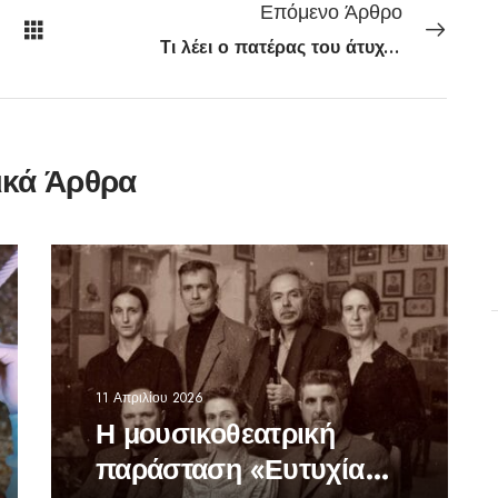
Επόμενο Άρθρο
Τι λέει ο πατέρας του άτυχου άνδρα που έχασε τη ζωή του στη συναυλία των Oasis
ικά Άρθρα
11 Απριλίου 2026
Η μουσικοθεατρική
παράσταση «Ευτυχία