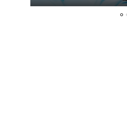
πρωταγωνιστές στο
πολυβραβευμένο έργο
«Bacon»