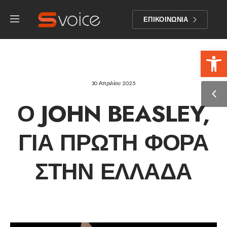
ΕΠΙΚΟΙΝΩΝΙΑ
Αν
30 Απριλίου 2025
Ο JOHN BEASLEY,
ΓΙΑ ΠΡΏΤΗ ΦΟΡΆ
ΣΤΗΝ ΕΛΛΆΔΑ