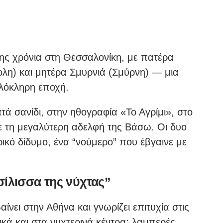
ης χρόνια στη Θεσσαλονίκη, με πατέρα
λη) και μητέρα Σμυρνιά (Σμύρνη) — μια
λόκληρη εποχή.
τά σανίδι, στην ηθογραφία «Το Αγρίμι», στο
ε τη μεγαλύτερη αδελφή της Βάσω. Οι δυο
ρικό δίδυμο, ένα “νούμερο” που έβγαινε με
σίλισσα της νύχτας”
αίνει στην Αθήνα και γνωρίζει επιτυχία στις
κά και στα νυχτερινά κέντρα: λαμπερές