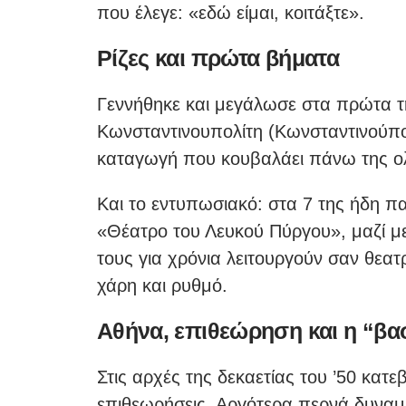
που έλεγε: «εδώ είμαι, κοιτάξτε».
Ρίζες και πρώτα βήματα
Γεννήθηκε και μεγάλωσε στα πρώτα τ
Κωνσταντινουπολίτη (Κωνσταντινούπο
καταγωγή που κουβαλάει πάνω της ο
Και το εντυπωσιακό: στα 7 της ήδη πα
«Θέατρο του Λευκού Πύργου», μαζί μ
τους για χρόνια λειτουργούν σαν θεατ
χάρη και ρυθμό.
Αθήνα, επιθεώρηση και η “βα
Στις αρχές της δεκαετίας του ’50 κατεβ
επιθεωρήσεις. Αργότερα περνά δυναμι