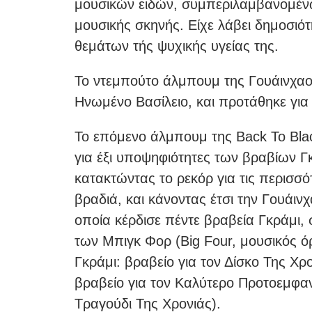
μουσικών ειδών, συμπεριλαμβανομένων
μουσικής σκηνής. Είχε λάβει δημοσιό
θεμάτων τής ψυχικής υγείας της.
Το ντεμπούτο άλμπουμ της Γουάινχαου
Ηνωμένο Βασίλειο, και προτάθηκε για
To επόμενο άλμπουμ της Back To Bla
για έξι υποψηφιότητες των βραβίων Γκ
κατακτώντας το ρεκόρ για τις περισσό
βραδιά, και κάνοντας έτσι την Γουάιν
οποία κέρδισε πέντε βραβεία Γκράμι
των Μπιγκ Φορ (Big Four, μουσικός ό
Γκράμι: βραβείο για τον Δίσκο Της Χρ
βραβείο για τον Καλύτερο Προτοεμφανι
Τραγούδι Της Χρονιάς).