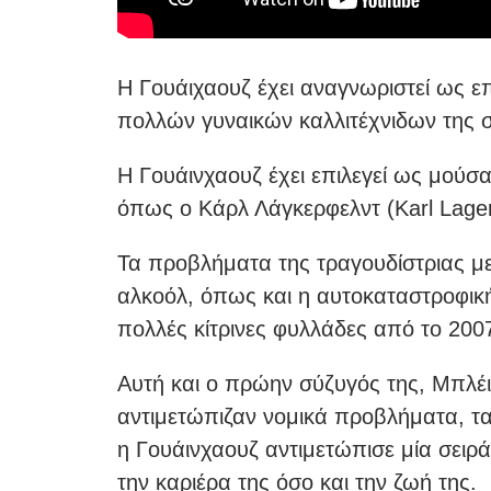
H Γουάιχαουζ έχει αναγνωριστεί ως ε
πολλών γυναικών καλλιτέχνιδων της 
Η Γουάινχαουζ έχει επιλεγεί ως μούσ
όπως ο Κάρλ Λάγκερφελντ (Karl Lager
Τα προβλήματα της τραγουδίστριας με
αλκοόλ, όπως και η αυτοκαταστροφική 
πολλές κίτρινες φυλλάδες από το 200
Αυτή και ο πρώην σύζυγός της, Μπλέικ 
αντιμετώπιζαν νομικά προβλήματα, τ
η Γουάινχαουζ αντιμετώπισε μία σει
την καριέρα της όσο και την ζωή της.