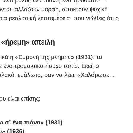
α —ένα ρολόι, ένα πιάνο, ένα πρόσωπο—
νται, αλλάζουν μορφή, αποκτούν ψυχική
οια ρεαλιστική λεπτομέρεια, που νιώθεις ότι ο
η «ήρεμη» απειλή
σικά η «Εμμονή της μνήμης» (1931): τα
 ένα τρομακτικά ήσυχο τοπίο. Εκεί, ο
 Μαλακό, ευάλωτο, σαν να λέει: «Χαλάρωσε…
ου είναι επίσης:
ω σ’ ένα πιάνο» (1931)
» (1936)