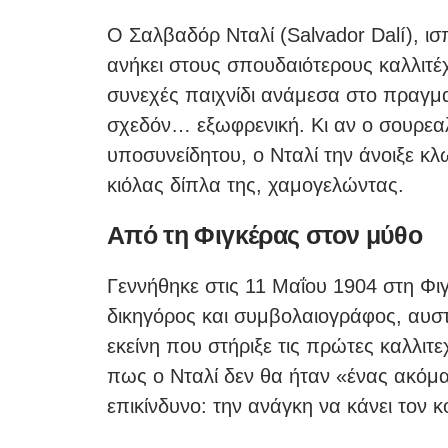
Ο Σαλβαδόρ Νταλί (Salvador Dalí), ι
ανήκει στους σπουδαιότερους καλλιτέχ
συνεχές παιχνίδι ανάμεσα στο πραγματι
σχεδόν… εξωφρενική. Κι αν ο σουρεαλ
υποσυνείδητου, ο Νταλί την άνοιξε 
κιόλας δίπλα της, χαμογελώντας.
Από τη Φιγκέρας στον μύθο
Γεννήθηκε στις 11 Μαΐου 1904 στη Φι
δικηγόρος και συμβολαιογράφος, αυστ
εκείνη που στήριξε τις πρώτες καλλιτ
πως ο Νταλί δεν θα ήταν «ένας ακόμα
επικίνδυνο: την ανάγκη να κάνει τον κ